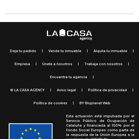
Deja tu pedido
|
Vende tu inmueble
|
Alquila tu inmueble
|
Empresa
|
Únete a nosotros
|
Trabaja con nosotros
|
Encuentra tu agencia
|
© LA CASA AGENCY
|
Aviso legal
|
Política de privacidad
|
Política de cookies
|
BY
Bluplanet Web
Esta actuación está impulsada por el
Servicio Público de Ocupación de
Cataluña y financiada al 100% por el
Fondo Social Europeo como parte de
la respuesta de la Unión Europea a la