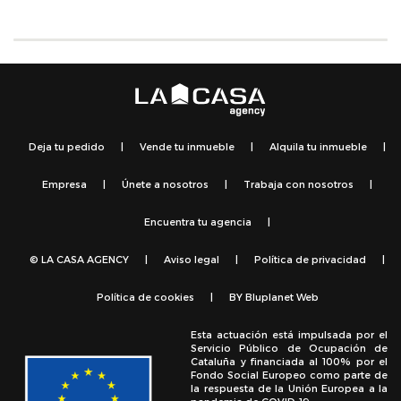
Deja tu pedido
|
Vende tu inmueble
|
Alquila tu inmueble
|
Empresa
|
Únete a nosotros
|
Trabaja con nosotros
|
Encuentra tu agencia
|
© LA CASA AGENCY
|
Aviso legal
|
Política de privacidad
|
Política de cookies
|
BY
Bluplanet Web
Esta actuación está impulsada por el
Servicio Público de Ocupación de
Cataluña y financiada al 100% por el
Fondo Social Europeo como parte de
la respuesta de la Unión Europea a la