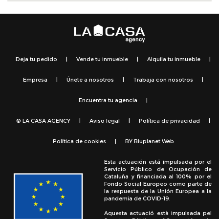
Deja tu pedido
|
Vende tu inmueble
|
Alquila tu inmueble
|
Empresa
|
Únete a nosotros
|
Trabaja con nosotros
|
Encuentra tu agencia
|
© LA CASA AGENCY
|
Aviso legal
|
Política de privacidad
|
Política de cookies
|
BY
Bluplanet Web
Esta actuación está impulsada por el
Servicio Público de Ocupación de
Cataluña y financiada al 100% por el
Fondo Social Europeo como parte de
la respuesta de la Unión Europea a la
pandemia de COVID-19.
Aquesta actuació està impulsada pel