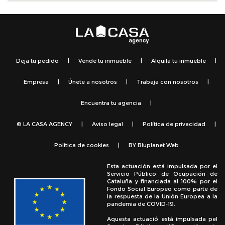
Deja tu pedido
|
Vende tu inmueble
|
Alquila tu inmueble
|
Empresa
|
Únete a nosotros
|
Trabaja con nosotros
|
Encuentra tu agencia
|
© LA CASA AGENCY
|
Aviso legal
|
Política de privacidad
|
Política de cookies
|
BY
Bluplanet Web
Esta actuación está impulsada por el
Servicio Público de Ocupación de
Cataluña y financiada al 100% por el
Fondo Social Europeo como parte de
la respuesta de la Unión Europea a la
pandemia de COVID-19.
Aquesta actuació està impulsada pel