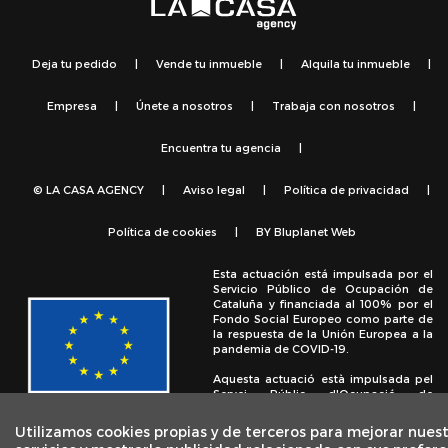
Deja tu pedido
|
Vende tu inmueble
|
Alquila tu inmueble
|
Empresa
|
Únete a nosotros
|
Trabaja con nosotros
|
Encuentra tu agencia
|
© LA CASA AGENCY
|
Aviso legal
|
Política de privacidad
|
Política de cookies
|
BY
Bluplanet Web
Esta actuación está impulsada por el
Servicio Público de Ocupación de
Cataluña y financiada al 100% por el
Fondo Social Europeo como parte de
la respuesta de la Unión Europea a la
pandemia de COVID-19.
Aquesta actuació està impulsada pel
Servei Públic d'Ocupació de
Catalunya i finançada al 100% pel
Fons Social Europeu com a part de la
Utilizamos cookies propias y de terceros para mejorar nues
resposta de la Unió Europea a la