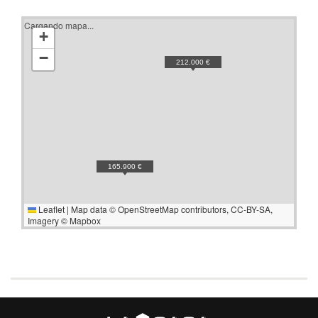
Cargando mapa...
+
−
212.000 €
165.900 €
Leaflet
|
Map data ©
OpenStreetMap
contributors,
CC-BY-SA
,
Imagery ©
Mapbox