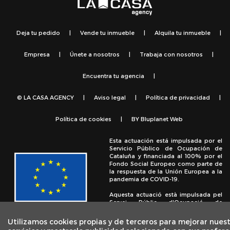
Deja tu pedido
|
Vende tu inmueble
|
Alquila tu inmueble
|
Empresa
|
Únete a nosotros
|
Trabaja con nosotros
|
Encuentra tu agencia
|
© LA CASA AGENCY
|
Aviso legal
|
Política de privacidad
|
Política de cookies
|
BY
Bluplanet Web
Esta actuación está impulsada por el
Servicio Público de Ocupación de
Cataluña y financiada al 100% por el
Fondo Social Europeo como parte de
la respuesta de la Unión Europea a la
pandemia de COVID-19.
Aquesta actuació està impulsada pel
Servei Públic d'Ocupació de
Catalunya i finançada al 100% pel
Fons Social Europeu com a part de la
Utilizamos cookies propias y de terceros para mejorar nues
resposta de la Unió Europea a la