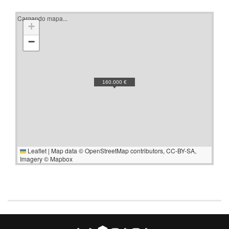
Cargando mapa...
+
−
160.000 €
Leaflet
|
Map data ©
OpenStreetMap
contributors,
CC-BY-SA
,
Imagery ©
Mapbox