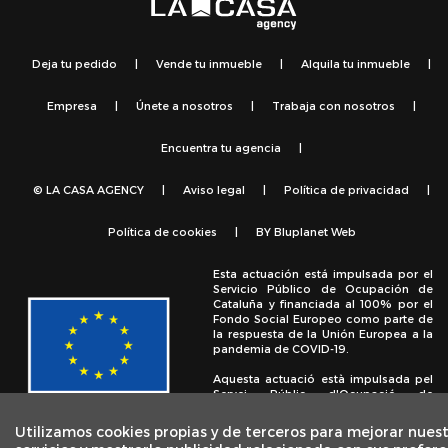
Deja tu pedido
|
Vende tu inmueble
|
Alquila tu inmueble
|
Empresa
|
Únete a nosotros
|
Trabaja con nosotros
|
Encuentra tu agencia
|
© LA CASA AGENCY
|
Aviso legal
|
Política de privacidad
|
Política de cookies
|
BY
Bluplanet Web
Esta actuación está impulsada por el
Servicio Público de Ocupación de
Cataluña y financiada al 100% por el
Fondo Social Europeo como parte de
la respuesta de la Unión Europea a la
pandemia de COVID-19.
Aquesta actuació està impulsada pel
Servei Públic d'Ocupació de
Catalunya i finançada al 100% pel
Fons Social Europeu com a part de la
Utilizamos cookies propias y de terceros para mejorar nues
resposta de la Unió Europea a la