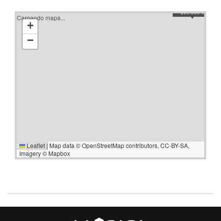
169.000 €
Cargando mapa...
+
−
Leaflet
|
Map data ©
OpenStreetMap
contributors,
CC-BY-SA
,
209.000 €
Imagery ©
Mapbox