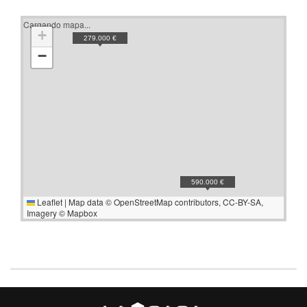
Cargando mapa...
+
279.000 €
−
590.000 €
Leaflet
|
Map data ©
OpenStreetMap
contributors,
CC-BY-SA
,
Imagery ©
Mapbox