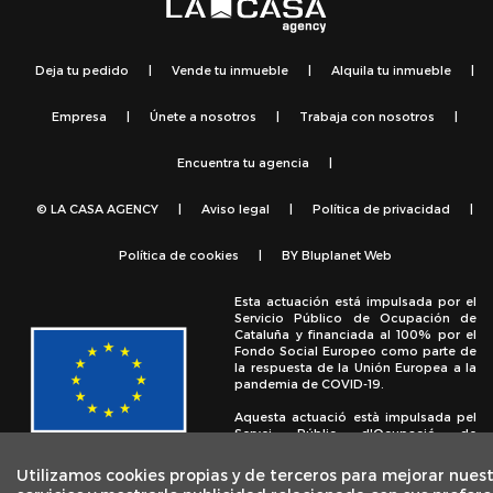
Deja tu pedido
|
Vende tu inmueble
|
Alquila tu inmueble
|
Empresa
|
Únete a nosotros
|
Trabaja con nosotros
|
Encuentra tu agencia
|
© LA CASA AGENCY
|
Aviso legal
|
Política de privacidad
|
Política de cookies
|
BY
Bluplanet Web
Esta actuación está impulsada por el
Servicio Público de Ocupación de
Cataluña y financiada al 100% por el
Fondo Social Europeo como parte de
la respuesta de la Unión Europea a la
pandemia de COVID-19.
Aquesta actuació està impulsada pel
Servei Públic d'Ocupació de
Catalunya i finançada al 100% pel
Fons Social Europeu com a part de la
Utilizamos cookies propias y de terceros para mejorar nues
resposta de la Unió Europea a la