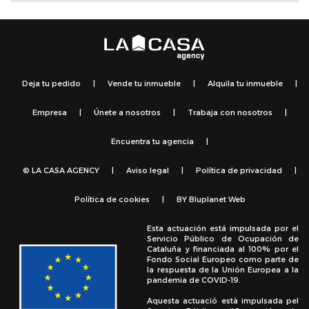
Deja tu pedido
|
Vende tu inmueble
|
Alquila tu inmueble
|
Empresa
|
Únete a nosotros
|
Trabaja con nosotros
|
Encuentra tu agencia
|
© LA CASA AGENCY
|
Aviso legal
|
Política de privacidad
|
Política de cookies
|
BY
Bluplanet Web
Esta actuación está impulsada por el
Servicio Público de Ocupación de
Cataluña y financiada al 100% por el
Fondo Social Europeo como parte de
la respuesta de la Unión Europea a la
pandemia de COVID-19.
Aquesta actuació està impulsada pel