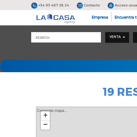
+34 93 487 28 24
Contacto
Acceso usua
Empresa
Encuentra t
VENTA
19 R
Cargando mapa...
+
−