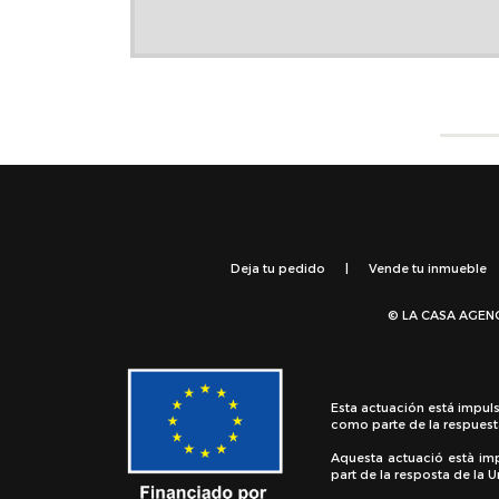
Deja tu pedido
|
Vende tu inmueble
© LA CASA AGEN
Esta actuación está impul
como parte de la respuest
Aquesta actuació està im
part de la resposta de la