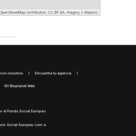
OpenStreetMap
contributors,
CC-BY-SA
, Imagery ©
Mapbox
 con nosotros
|
Encuentra tu agencia
|
BY
Bluplanet Web
or el Fondo Social Europeo
Fons Social Europeu com a