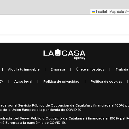
Leaflet
|
Map data ©
|
Alquila tu inmueble
|
Empresa
|
Únete a nosotros
|
Trabaja
CY
|
Aviso legal
|
Política de privacidad
|
Política de cookies
|
sada por el Servicio Público de Ocupación de Cataluña y financiada al 100% p
a de la Unión Europea a la pandemia de COVID-19.
pulsada pel Servei Públic d'Ocupació de Catalunya i finançada al 100% pel 
 Unió Europea a la pandèmia de COVID-19.