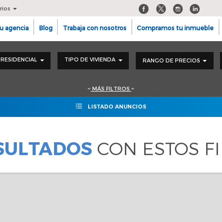
rios
u agencia
Blog
Trabaja con nosotros
Compramos tu inmueble
RESIDENCIAL
TIPO DE VIVIENDA
RANGO DE PRECIOS
MÁS FILTROS
LISTADO ANUNCIOS
ESULTADOS
CON ESTOS F