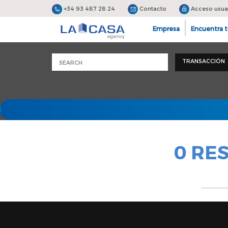
+34 93 487 28 24
Contacto
Acceso usua
Empresa
Encuentra t
TRANSACCIÓN
0 RE