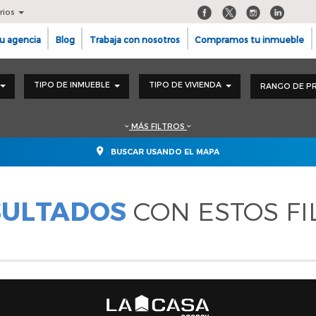
rios
u agencia
Blog
Trabaja con nosotros
Compramos tu inmueble
TIPO DE INMUEBLE
TIPO DE VIVIENDA
RANGO DE P
MÁS FILTROS
BUSCAR USANDO EL MAPA
SULTADOS
CON ESTOS FI