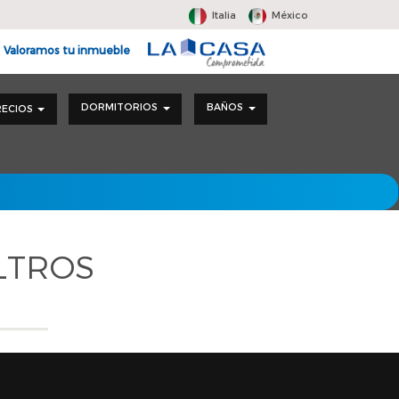
Italia
México
Valoramos tu inmueble
DORMITORIOS
BAÑOS
RECIOS
LTROS