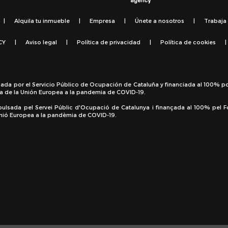
|
Alquila tu inmueble
|
Empresa
|
Únete a nosotros
|
Trabaja
CY
|
Aviso legal
|
Política de privacidad
|
Política de cookies
|
sada por el Servicio Público de Ocupación de Cataluña y financiada al 100% p
a de la Unión Europea a la pandemia de COVID-19.
pulsada pel Servei Públic d'Ocupació de Catalunya i finançada al 100% pel 
 Unió Europea a la pandèmia de COVID-19.