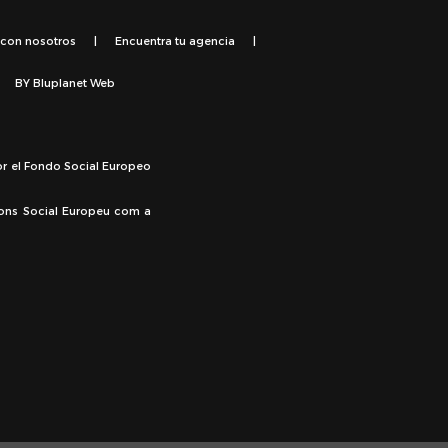
 con nosotros
|
Encuentra tu agencia
|
BY
Bluplanet Web
or el Fondo Social Europeo
Fons Social Europeu com a