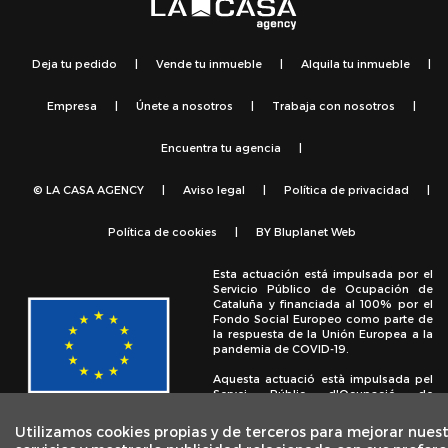
Deja tu pedido
|
Vende tu inmueble
|
Alquila tu inmueble
|
Empresa
|
Únete a nosotros
|
Trabaja con nosotros
|
Encuentra tu agencia
|
© LA CASA AGENCY
|
Aviso legal
|
Política de privacidad
|
Política de cookies
|
BY
Bluplanet Web
Esta actuación está impulsada por el
Servicio Público de Ocupación de
Cataluña y financiada al 100% por el
Fondo Social Europeo como parte de
la respuesta de la Unión Europea a la
pandemia de COVID-19.
Aquesta actuació està impulsada pel
Servei Públic d'Ocupació de
Catalunya i finançada al 100% pel
Fons Social Europeu com a part de la
Utilizamos cookies propias y de terceros para mejorar nues
resposta de la Unió Europea a la