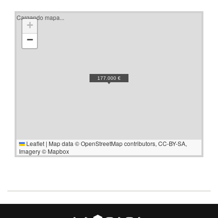
Cargando mapa...
+
−
177.000 €
Leaflet
|
Map data ©
OpenStreetMap
contributors,
CC-BY-SA
,
Imagery ©
Mapbox