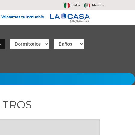
Italia
México
Valoramos tu inmueble
LTROS