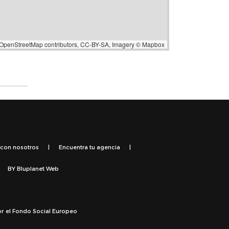
OpenStreetMap
contributors,
CC-BY-SA
, Imagery ©
Mapbox
 con nosotros
|
Encuentra tu agencia
|
BY
Bluplanet Web
or el Fondo Social Europeo