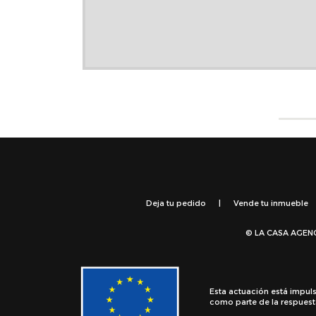
Deja tu pedido
|
Vende tu inmueble
© LA CASA AGEN
Esta actuación está impul
como parte de la respuest