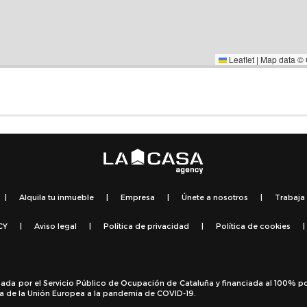
Leaflet
|
Map data ©
|
Alquila tu inmueble
|
Empresa
|
Únete a nosotros
|
Trabaja
CY
|
Aviso legal
|
Política de privacidad
|
Política de cookies
|
sada por el Servicio Público de Ocupación de Cataluña y financiada al 100% p
a de la Unión Europea a la pandemia de COVID-19.