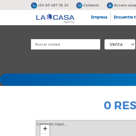
+34 93 487 28 24
Contacto
Acceso usua
Empresa
Encuentra t
0 RE
Cargando mapa...
+