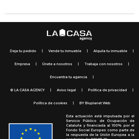
Deja tu pedido
|
Vende tu inmueble
|
Alquila tu inmueble
|
Empresa
|
Únete a nosotros
|
Trabaja con nosotros
|
Encuentra tu agencia
|
© LA CASA AGENCY
|
Aviso legal
|
Política de privacidad
|
Política de cookies
|
BY
Bluplanet Web
Esta actuación está impulsada por el
Servicio Público de Ocupación de
Cataluña y financiada al 100% por el
Fondo Social Europeo como parte de
la respuesta de la Unión Europea a la