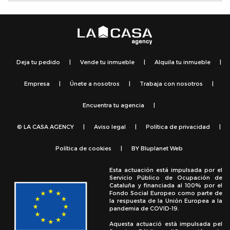
Deja tu pedido
|
Vende tu inmueble
|
Alquila tu inmueble
|
Empresa
|
Únete a nosotros
|
Trabaja con nosotros
|
Encuentra tu agencia
|
© LA CASA AGENCY
|
Aviso legal
|
Política de privacidad
|
Política de cookies
|
BY
Bluplanet Web
Esta actuación está impulsada por el
Servicio Público de Ocupación de
Cataluña y financiada al 100% por el
Fondo Social Europeo como parte de
la respuesta de la Unión Europea a la
pandemia de COVID-19.
Aquesta actuació està impulsada pel