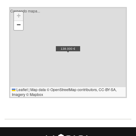
Cargando mapa...
+
−
138.000 €
Leaflet
|
Map data ©
OpenStreetMap
contributors,
CC-BY-SA
,
Imagery ©
Mapbox