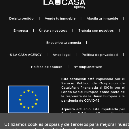
Deja tu pedido
|
Vende tu inmueble
|
Alquila tu inmueble
|
Empresa
|
Únete a nosotros
|
Trabaja con nosotros
|
Encuentra tu agencia
|
© LA CASA AGENCY
|
Aviso legal
|
Política de privacidad
|
Política de cookies
|
BY
Bluplanet Web
Esta actuación está impulsada por el
Servicio Público de Ocupación de
Cataluña y financiada al 100% por el
Fondo Social Europeo como parte de
la respuesta de la Unión Europea a la
pandemia de COVID-19.
Aquesta actuació està impulsada pel
Servei Públic d'Ocupació de
Catalunya i finançada al 100% pel
Fons Social Europeu com a part de la
Utilizamos cookies propias y de terceros para mejorar nues
resposta de la Unió Europea a la