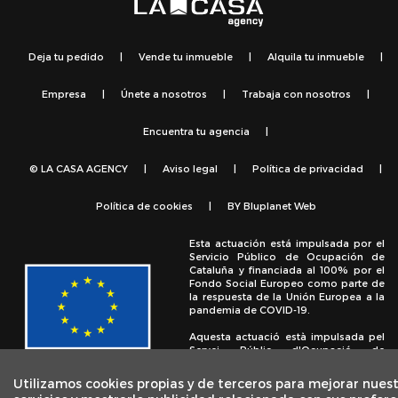
Deja tu pedido
|
Vende tu inmueble
|
Alquila tu inmueble
|
Empresa
|
Únete a nosotros
|
Trabaja con nosotros
|
Encuentra tu agencia
|
© LA CASA AGENCY
|
Aviso legal
|
Política de privacidad
|
Política de cookies
|
BY
Bluplanet Web
Esta actuación está impulsada por el
Servicio Público de Ocupación de
Cataluña y financiada al 100% por el
Fondo Social Europeo como parte de
la respuesta de la Unión Europea a la
pandemia de COVID-19.
Aquesta actuació està impulsada pel
Servei Públic d'Ocupació de
Catalunya i finançada al 100% pel
Fons Social Europeu com a part de la
Utilizamos cookies propias y de terceros para mejorar nues
resposta de la Unió Europea a la