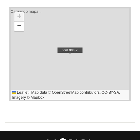
Cargando mapa...
+
−
290.000 €
Leaflet
|
Map data ©
OpenStreetMap
contributors,
CC-BY-SA
,
Imagery ©
Mapbox