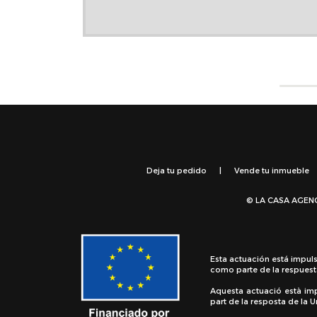
Deja tu pedido
|
Vende tu inmueble
© LA CASA AGEN
Esta actuación está impul
como parte de la respuest
Aquesta actuació està im
part de la resposta de la