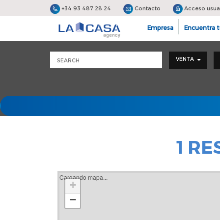
+34 93 487 28 24
Contacto
Acceso usua
Empresa
Encuentra t
VENTA
1 R
Cargando mapa...
+
−