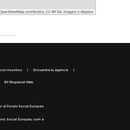
OpenStreetMap
contributors,
CC-BY-SA
, Imagery ©
Mapbox
 con nosotros
|
Encuentra tu agencia
|
BY
Bluplanet Web
or el Fondo Social Europeo
Fons Social Europeu com a