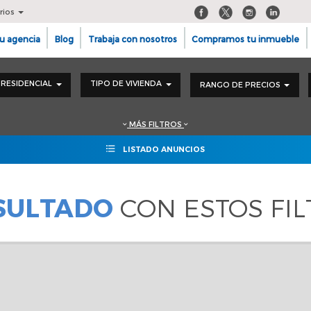
rios
u agencia
Blog
Trabaja con nosotros
Compramos tu inmueble
RESIDENCIAL
TIPO DE VIVIENDA
RANGO DE PRECIOS
MÁS FILTROS
LISTADO ANUNCIOS
ESULTADO
CON ESTOS FI