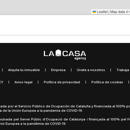
Leaflet
|
Map data ©
|
Alquila tu inmueble
|
Empresa
|
Únete a nosotros
|
Trabaja
CY
|
Aviso legal
|
Política de privacidad
|
Política de cookies
|
sada por el Servicio Público de Ocupación de Cataluña y financiada al 100% p
a de la Unión Europea a la pandemia de COVID-19.
pulsada pel Servei Públic d'Ocupació de Catalunya i finançada al 100% pel 
 Unió Europea a la pandèmia de COVID-19.