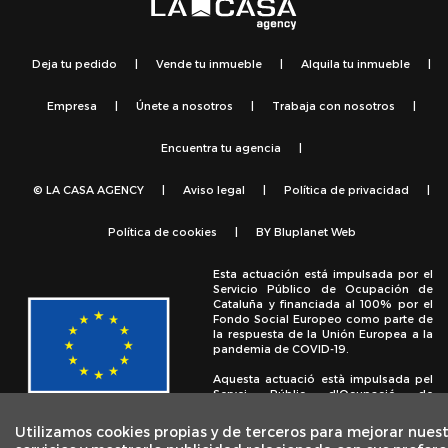
Deja tu pedido
|
Vende tu inmueble
|
Alquila tu inmueble
|
Empresa
|
Únete a nosotros
|
Trabaja con nosotros
|
Encuentra tu agencia
|
© LA CASA AGENCY
|
Aviso legal
|
Política de privacidad
|
Política de cookies
|
BY
Bluplanet Web
Esta actuación está impulsada por el
Servicio Público de Ocupación de
Cataluña y financiada al 100% por el
Fondo Social Europeo como parte de
la respuesta de la Unión Europea a la
pandemia de COVID-19.
Aquesta actuació està impulsada pel
Servei Públic d'Ocupació de
Catalunya i finançada al 100% pel
Fons Social Europeu com a part de la
Utilizamos cookies propias y de terceros para mejorar nues
resposta de la Unió Europea a la