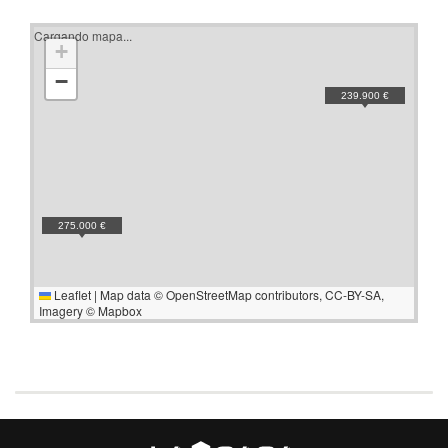
Cargando mapa...
+
−
239.900 €
275.000 €
Leaflet
|
Map data ©
OpenStreetMap
contributors,
CC-BY-SA
,
Imagery ©
Mapbox