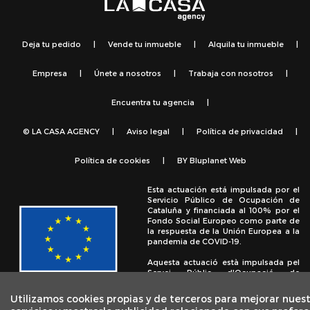
Deja tu pedido
|
Vende tu inmueble
|
Alquila tu inmueble
|
Empresa
|
Únete a nosotros
|
Trabaja con nosotros
|
Encuentra tu agencia
|
© LA CASA AGENCY
|
Aviso legal
|
Política de privacidad
|
Política de cookies
|
BY
Bluplanet Web
Esta actuación está impulsada por el
Servicio Público de Ocupación de
Cataluña y financiada al 100% por el
Fondo Social Europeo como parte de
la respuesta de la Unión Europea a la
pandemia de COVID-19.
Aquesta actuació està impulsada pel
Servei Públic d'Ocupació de
Catalunya i finançada al 100% pel
Fons Social Europeu com a part de la
Utilizamos cookies propias y de terceros para mejorar nues
resposta de la Unió Europea a la