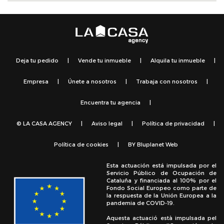
Deja tu pedido
|
Vende tu inmueble
|
Alquila tu inmueble
|
Empresa
|
Únete a nosotros
|
Trabaja con nosotros
|
Encuentra tu agencia
|
© LA CASA AGENCY
|
Aviso legal
|
Política de privacidad
|
Política de cookies
|
BY
Bluplanet Web
Esta actuación está impulsada por el
Servicio Público de Ocupación de
Cataluña y financiada al 100% por el
Fondo Social Europeo como parte de
la respuesta de la Unión Europea a la
pandemia de COVID-19.
Aquesta actuació està impulsada pel