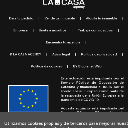
Deja tu pedido
|
Vende tu inmueble
|
Alquila tu inmueble
|
Empresa
|
Únete a nosotros
|
Trabaja con nosotros
|
Encuentra tu agencia
|
© LA CASA AGENCY
|
Aviso legal
|
Política de privacidad
|
Política de cookies
|
BY
Bluplanet Web
Esta actuación está impulsada por el
Servicio Público de Ocupación de
Cataluña y financiada al 100% por el
Fondo Social Europeo como parte de
la respuesta de la Unión Europea a la
pandemia de COVID-19.
Aquesta actuació està impulsada pel
Servei Públic d'Ocupació de
Catalunya i finançada al 100% pel
Fons Social Europeu com a part de la
Utilizamos cookies propias y de terceros para mejorar nues
resposta de la Unió Europea a la