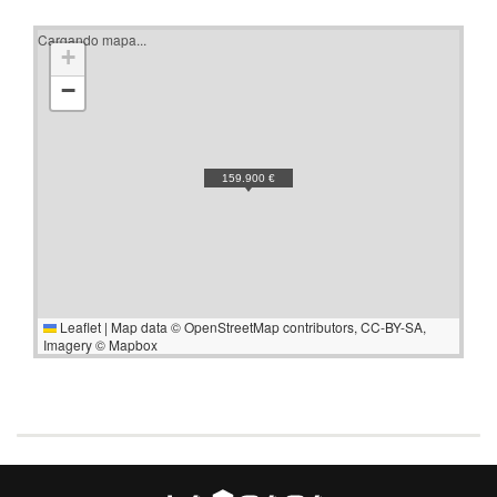
Cargando mapa...
+
−
159.900 €
Leaflet
|
Map data ©
OpenStreetMap
contributors,
CC-BY-SA
,
Imagery ©
Mapbox