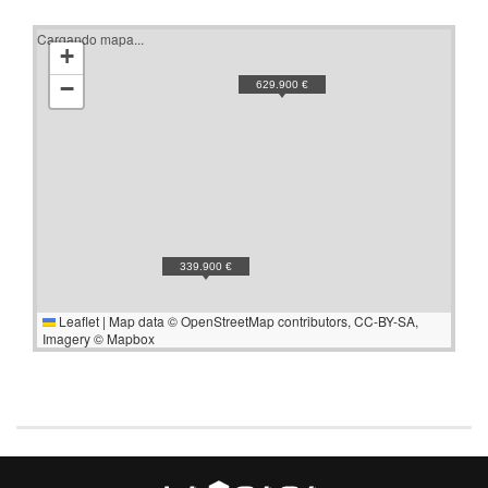
Cargando mapa...
+
−
629.900 €
339.900 €
Leaflet
|
Map data ©
OpenStreetMap
contributors,
CC-BY-SA
,
Imagery ©
Mapbox