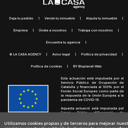
Deja tu pedido
|
Vende tu inmueble
|
Alquila tu inmueble
|
Empresa
|
Únete a nosotros
|
Trabaja con nosotros
|
Encuentra tu agencia
|
© LA CASA AGENCY
|
Aviso legal
|
Política de privacidad
|
Política de cookies
|
BY
Bluplanet Web
Esta actuación está impulsada por el
Servicio Público de Ocupación de
Cataluña y financiada al 100% por el
Fondo Social Europeo como parte de
la respuesta de la Unión Europea a la
pandemia de COVID-19.
Aquesta actuació està impulsada pel
Servei Públic d'Ocupació de
Catalunya i finançada al 100% pel
Fons Social Europeu com a part de la
Utilizamos cookies propias y de terceros para mejorar nues
resposta de la Unió Europea a la