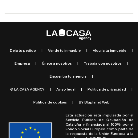
Deja tu pedido
|
Vende tu inmueble
|
Alquila tu inmueble
|
Empresa
|
Únete a nosotros
|
Trabaja con nosotros
|
Encuentra tu agencia
|
© LA CASA AGENCY
|
Aviso legal
|
Política de privacidad
|
Política de cookies
|
BY
Bluplanet Web
Esta actuación está impulsada por el
Servicio Público de Ocupación de
Cataluña y financiada al 100% por el
Fondo Social Europeo como parte de
la respuesta de la Unión Europea a la