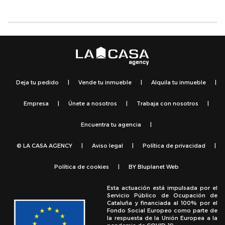
Deja tu pedido
|
Vende tu inmueble
|
Alquila tu inmueble
|
Empresa
|
Únete a nosotros
|
Trabaja con nosotros
|
Encuentra tu agencia
|
© LA CASA AGENCY
|
Aviso legal
|
Política de privacidad
|
Política de cookies
|
BY
Bluplanet Web
Esta actuación está impulsada por el
Servicio Público de Ocupación de
Cataluña y financiada al 100% por el
Fondo Social Europeo como parte de
la respuesta de la Unión Europea a la