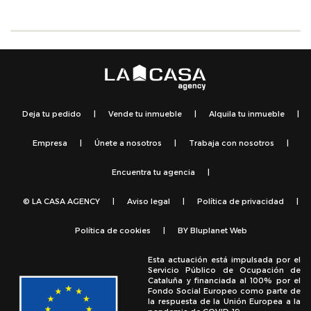
Deja tu pedido
|
Vende tu inmueble
|
Alquila tu inmueble
|
Empresa
|
Únete a nosotros
|
Trabaja con nosotros
|
Encuentra tu agencia
|
© LA CASA AGENCY
|
Aviso legal
|
Política de privacidad
|
Política de cookies
|
BY
Bluplanet Web
Esta actuación está impulsada por el
Servicio Público de Ocupación de
Cataluña y financiada al 100% por el
Fondo Social Europeo como parte de
la respuesta de la Unión Europea a la