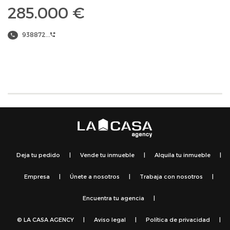
285.000 €
938872...
Deja tu pedido
|
Vende tu inmueble
|
Alquila tu inmueble
|
Empresa
|
Únete a nosotros
|
Trabaja con nosotros
|
Encuentra tu agencia
|
© LA CASA AGENCY
|
Aviso legal
|
Política de privacidad
|