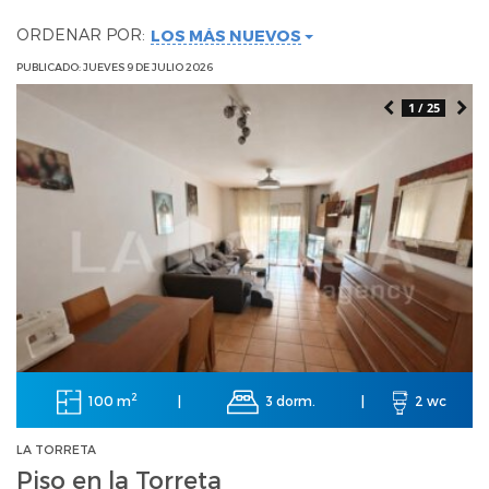
ORDENAR POR:
LOS MÁS NUEVOS
PUBLICADO: JUEVES 9 DE JULIO 2026
1 / 25
2
100 m
3 dorm.
|
|
2 wc
LA TORRETA
Piso en la Torreta