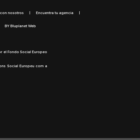
 con nosotros
|
Encuentra tu agencia
|
BY
Bluplanet Web
or el Fondo Social Europeo
Fons Social Europeu com a