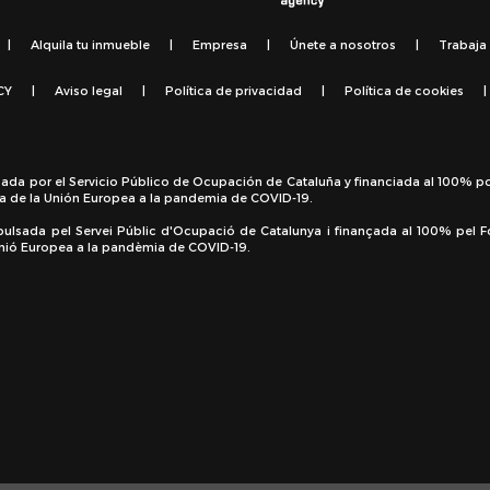
|
Alquila tu inmueble
|
Empresa
|
Únete a nosotros
|
Trabaja
CY
|
Aviso legal
|
Política de privacidad
|
Política de cookies
|
sada por el Servicio Público de Ocupación de Cataluña y financiada al 100% p
a de la Unión Europea a la pandemia de COVID-19.
pulsada pel Servei Públic d'Ocupació de Catalunya i finançada al 100% pel 
 Unió Europea a la pandèmia de COVID-19.