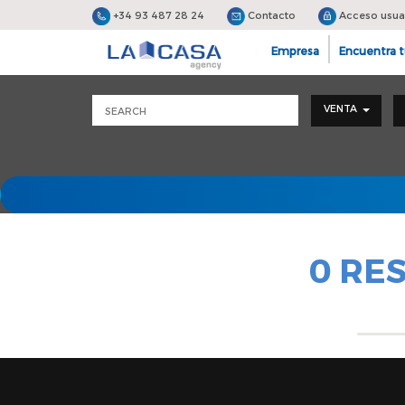
+34 93 487 28 24
Contacto
Acceso usua
Empresa
Encuentra t
VENTA
0 RE