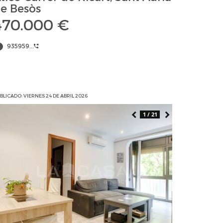
e Besòs
470.000 €
935959...
BLICADO: VIERNES 24 DE ABRIL 2026
1 / 21