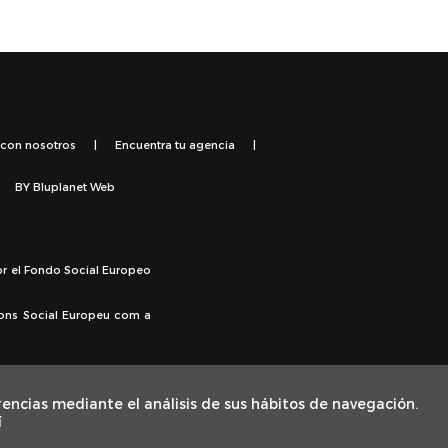
 con nosotros
|
Encuentra tu agencia
|
BY
Bluplanet Web
or el Fondo Social Europeo
Fons Social Europeu com a
rencias mediante el análisis de sus hábitos de navegación.
í