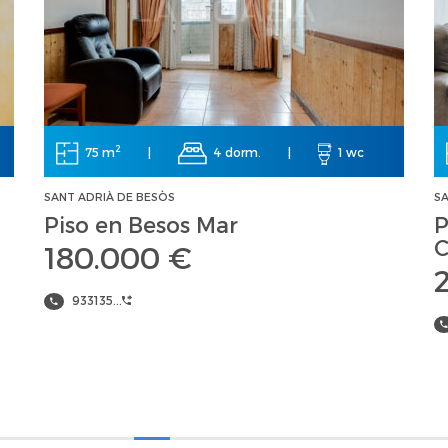
2
75 m
|
4 dorm.
|
1 wc
SANT ADRIÀ DE BESÒS
SA
Piso en Besos Mar
P
C
180.000 €
933135...