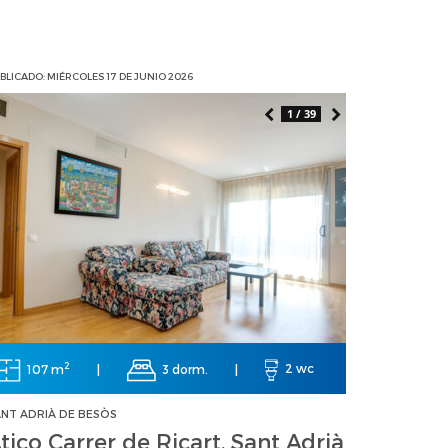
BLICADO: MIÉRCOLES 17 DE JUNIO 2026
1 / 39
2
107 m
|
3 dorm.
|
2 wc
NT ADRIÀ DE BESÒS
tico Carrer de Ricart, Sant Adrià