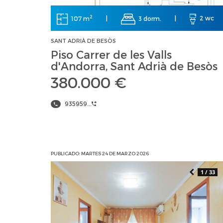
2
107 m
|
3 dorm.
|
2 wc
SANT ADRIÀ DE BESÒS
Piso Carrer de les Valls
d'Andorra, Sant Adrià de Besòs
380.000 €
935959...
PUBLICADO: MARTES 24 DE MARZO 2026
1 / 33