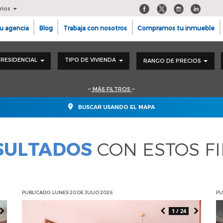
rios
u agencia
Blog
Trabaja con nosotros
Compramos tu inmueble
RESIDENCIAL
TIPO DE VIVIENDA
RANGO DE PRECIOS
MÁS FILTROS
BUSCAR USANDO EL MAPA
ESULTADOS
CON ESTOS F
PUBLICADO: LUNES 20 DE JULIO 2026
PU
1 / 24