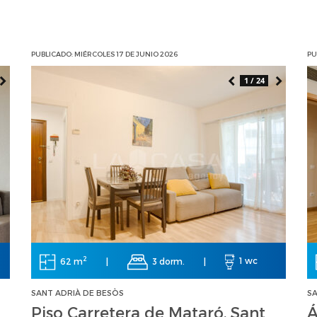
PUBLICADO: MIÉRCOLES 17 DE JUNIO 2026
PU
1 / 24
2
62 m
|
3 dorm.
|
1 wc
SANT ADRIÀ DE BESÒS
SA
Piso Carretera de Mataró, Sant
Á