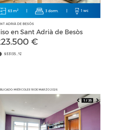
2
63 m
|
3 dorm.
|
1 wc
NT ADRIÀ DE BESÒS
iso en Sant Adrià de Besòs
223.500 €
933135...
BLICADO: MIÉRCOLES 18 DE MARZO 2026
1 / 35