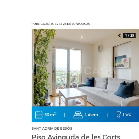
PUBLICADO: JUEVES 25 DE JUNIO 2026
1 / 25
2
63 m
|
2 dorm.
|
1 wc
SANT ADRIÀ DE BESÒS
Piso Avinguda de les Corts