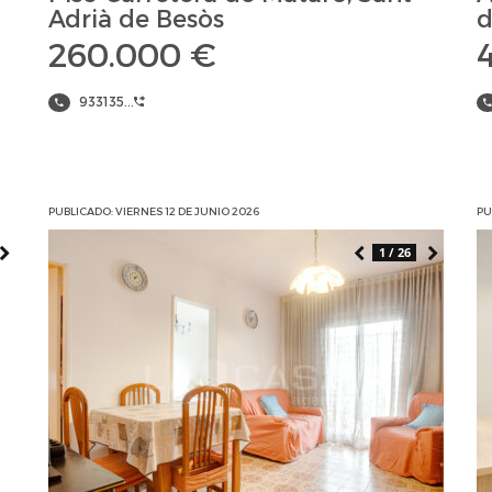
Adrià de Besòs
d
260.000 €
933135...
PUBLICADO: VIERNES 12 DE JUNIO 2026
PU
1 / 26