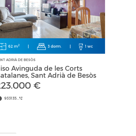
2
62 m
|
3 dorm.
|
1 wc
NT ADRIÀ DE BESÒS
iso Avinguda de les Corts
atalanes, Sant Adrià de Besòs
223.000 €
933135...