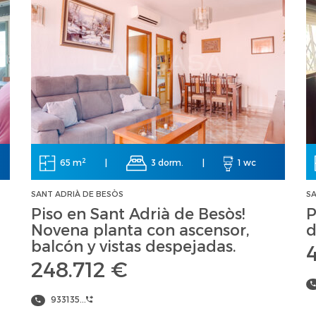
2
65 m
|
3 dorm.
|
1 wc
SANT ADRIÀ DE BESÒS
SA
Piso en Sant Adrià de Besòs!
P
Novena planta con ascensor,
d
balcón y vistas despejadas.
248.712 €
933135...