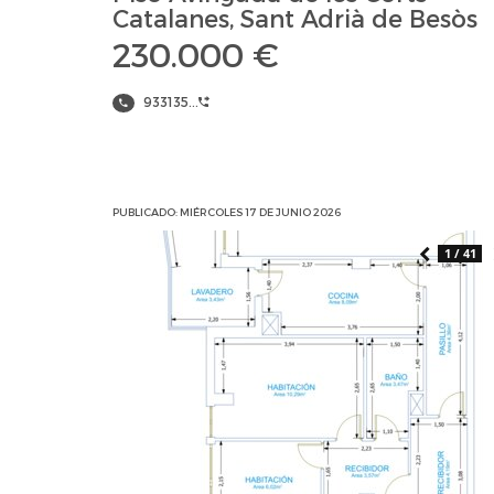
Catalanes, Sant Adrià de Besòs
230.000 €
933135...
PUBLICADO: MIÉRCOLES 17 DE JUNIO 2026
1 / 41