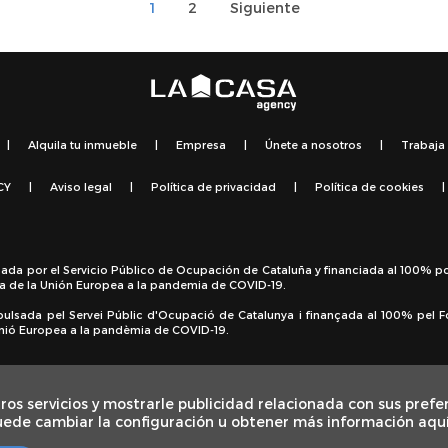
1
2
Siguiente
|
Alquila tu inmueble
|
Empresa
|
Únete a nosotros
|
Trabaja
CY
|
Aviso legal
|
Política de privacidad
|
Política de cookies
|
sada por el Servicio Público de Ocupación de Cataluña y financiada al 100% p
a de la Unión Europea a la pandemia de COVID-19.
pulsada pel Servei Públic d'Ocupació de Catalunya i finançada al 100% pel 
 Unió Europea a la pandèmia de COVID-19.
ros servicios y mostrarle publicidad relacionada con sus prefe
uede cambiar la configuración u obtener más información aqu