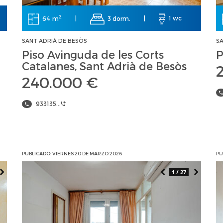
2
64 m
|
3 dorm.
|
1 wc
SANT ADRIÀ DE BESÒS
SA
Piso Avinguda de les Corts
P
Catalanes, Sant Adrià de Besòs
240.000 €
933135...
PUBLICADO: VIERNES 20 DE MARZO 2026
PU
1 / 27