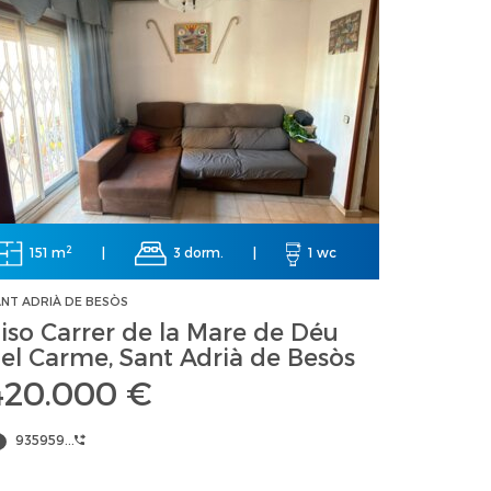
2
151 m
|
3 dorm.
|
1 wc
NT ADRIÀ DE BESÒS
iso Carrer de la Mare de Déu
el Carme, Sant Adrià de Besòs
420.000 €
935959...