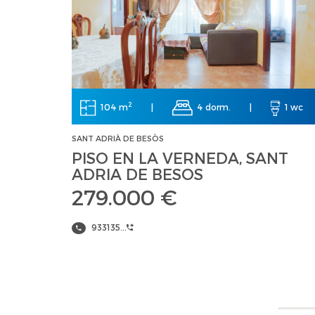
2
104 m
|
4 dorm.
|
1 wc
SANT ADRIÀ DE BESÒS
PISO EN LA VERNEDA, SANT
ADRIA DE BESOS
279.000 €
933135...