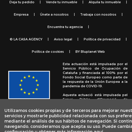
Deja tu pedido
|
Vende tu inmueble
|
Alquila tu inmueble
|
Empresa
|
Únete a nosotros
|
Trabaja con nosotros
|
Encuentra tu agencia
|
© LA CASA AGENCY
|
Aviso legal
|
Política de privacidad
|
Política de cookies
|
BY
Bluplanet Web
Esta actuación está impulsada por el
Servicio Público de Ocupación de
Cataluña y financiada al 100% por el
Fondo Social Europeo como parte de
la respuesta de la Unión Europea a la
pandemia de COVID-19.
Aquesta actuació està impulsada pel
Servei Públic d'Ocupació de
Catalunya i finançada al 100% pel
Fons Social Europeu com a part de la
Utilizamos cookies propias y de terceros para mejorar nues
resposta de la Unió Europea a la
servicios y mostrarle publicidad relacionada con sus prefere
pandèmia de COVID-19.
mediante el análisis de sus hábitos de navegación. Si conti
navegando, consideramos que acepta su uso. Puede cambia
configuración u obtener más información aquí