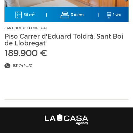
2
56 m
3 dorm.
|
|
1 wc
SANT BOI DE LLOBREGAT
Piso Carrer d'Eduard Toldrà, Sant Boi
de Llobregat
189.900 €
931744...