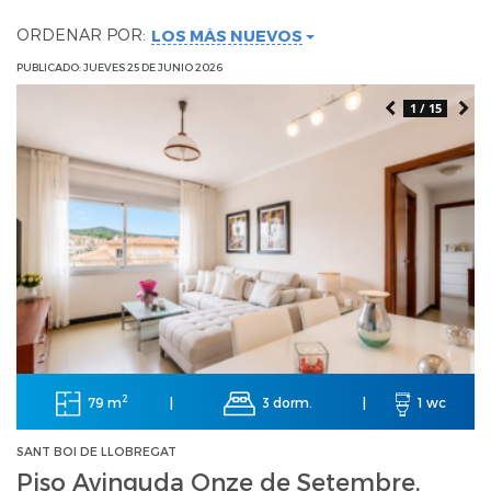
ORDENAR POR:
LOS MÁS NUEVOS
PUBLICADO: JUEVES 25 DE JUNIO 2026
1 / 15
2
79 m
3 dorm.
|
|
1 wc
SANT BOI DE LLOBREGAT
Piso Avinguda Onze de Setembre,