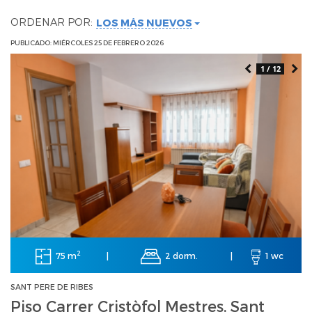
ORDENAR POR:
LOS MÁS NUEVOS
PUBLICADO: MIÉRCOLES 25 DE FEBRERO 2026
1 / 12
2
75 m
2 dorm.
|
|
1 wc
SANT PERE DE RIBES
Piso Carrer Cristòfol Mestres, Sant