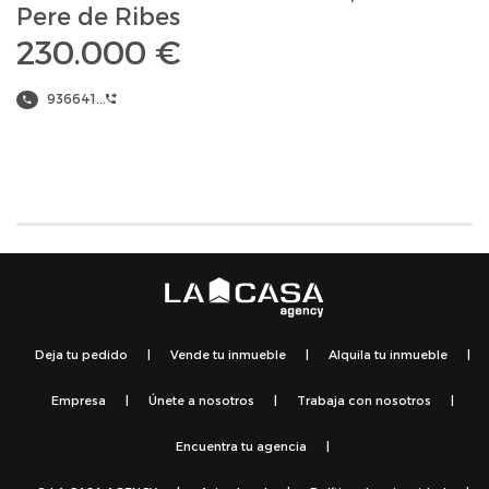
Pere de Ribes
230.000 €
936641...
Deja tu pedido
|
Vende tu inmueble
|
Alquila tu inmueble
|
Empresa
|
Únete a nosotros
|
Trabaja con nosotros
|
Encuentra tu agencia
|