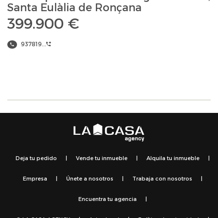
Santa Eulàlia de Ronçana
399.900 €
937819...
Deja tu pedido
|
Vende tu inmueble
|
Alquila tu inmueble
|
Empresa
|
Únete a nosotros
|
Trabaja con nosotros
|
Encuentra tu agencia
|