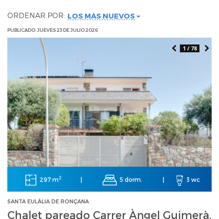
ORDENAR POR:
LOS MÁS NUEVOS
PUBLICADO: JUEVES 23 DE JULIO 2026
1 / 78
2
297 m
5 dorm.
|
|
3 wc
SANTA EULÀLIA DE RONÇANA
Chalet pareado Carrer Àngel Guimerà,