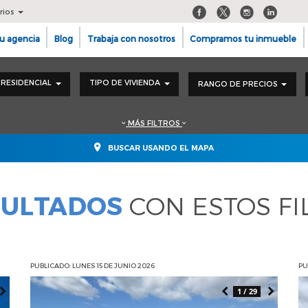
rios
u agencia
Blog
Trabaja con nosotros
Compramos tu inmueble
RESIDENCIAL
TIPO DE VIVIENDA
RANGO DE PRECIOS
MÁS FILTROS
BUSCAR USANDO EL MAPA
SULTADOS
CON ESTOS FI
PUBLICADO: LUNES 15 DE JUNIO 2026
PU
1 / 29