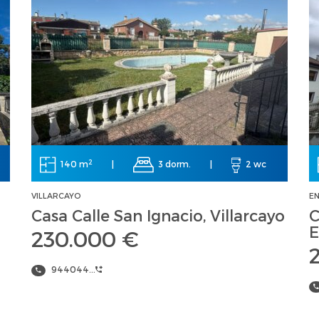
2
140 m
|
3 dorm.
|
2 wc
VILLARCAYO
E
Casa Calle San Ignacio, Villarcayo
C
E
230.000 €
944044...