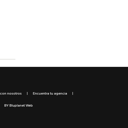
 con nosotros
|
Encuentra tu agencia
|
BY
Bluplanet Web