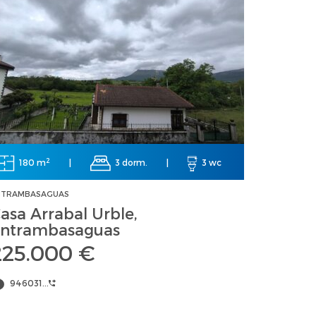
2
180 m
|
3 dorm.
|
3 wc
NTRAMBASAGUAS
asa Arrabal Urble,
ntrambasaguas
225.000 €
946031...