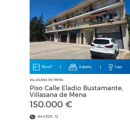
2
76 m
|
3 dorm.
|
1 wc
VILLASANA DE MENA
Piso Calle Eladio Bustamante,
Villasana de Mena
150.000 €
944700...