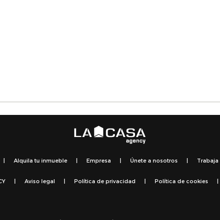
|
Alquila tu inmueble
|
Empresa
|
Únete a nosotros
|
Trabaja
CY
|
Aviso legal
|
Política de privacidad
|
Política de cookies
|