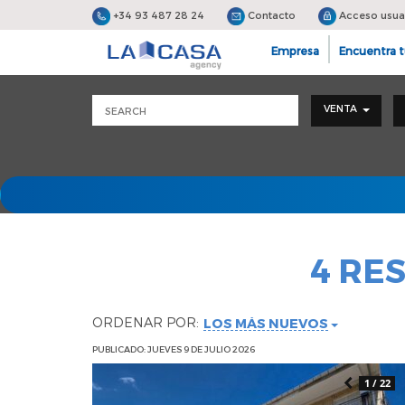
+34 93 487 28 24
Contacto
Acceso usua
Empresa
Encuentra t
VENTA
4 RE
ORDENAR POR:
LOS MÁS NUEVOS
PUBLICADO: JUEVES 9 DE JULIO 2026
1 / 22