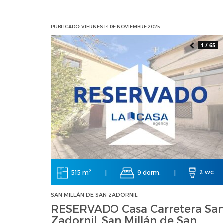
PUBLICADO: VIERNES 14 DE NOVIEMBRE 2025
1 / 65
2
515 m
|
9 dorm.
|
2 wc
SAN MILLÁN DE SAN ZADORNIL
RESERVADO Casa Carretera Sa
Zadornil, San Millán de San