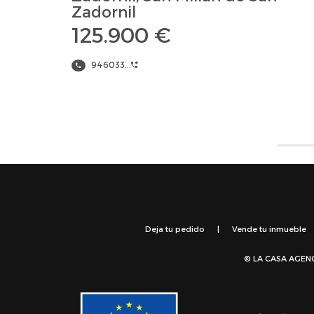
Zadornil
125.900 €
946033...
Deja tu pedido
|
Vende tu inmueble
© LA CASA AGEN