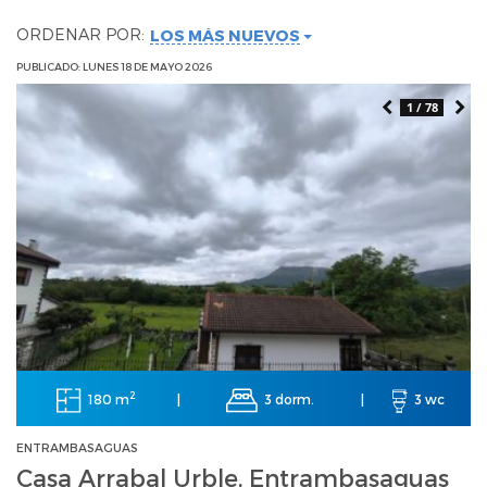
ORDENAR POR:
LOS MÁS NUEVOS
PUBLICADO: LUNES 18 DE MAYO 2026
1 / 78
2
180 m
3 dorm.
|
|
3 wc
ENTRAMBASAGUAS
Casa Arrabal Urble, Entrambasaguas