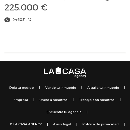
225.000 €
946031...
Deja tu pedido
|
Vende tu inmueble
|
Alquila tu inmueble
|
Empresa
|
Únete a nosotros
|
Trabaja con nosotros
|
Encuentra tu agencia
|
© LA CASA AGENCY
|
Aviso legal
|
Política de privacidad
|