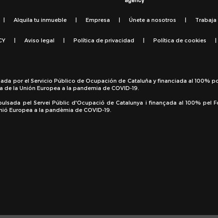
|
Alquila tu inmueble
|
Empresa
|
Únete a nosotros
|
Trabaja
CY
|
Aviso legal
|
Política de privacidad
|
Política de cookies
|
sada por el Servicio Público de Ocupación de Cataluña y financiada al 100% p
a de la Unión Europea a la pandemia de COVID-19.
pulsada pel Servei Públic d'Ocupació de Catalunya i finançada al 100% pel 
 Unió Europea a la pandèmia de COVID-19.