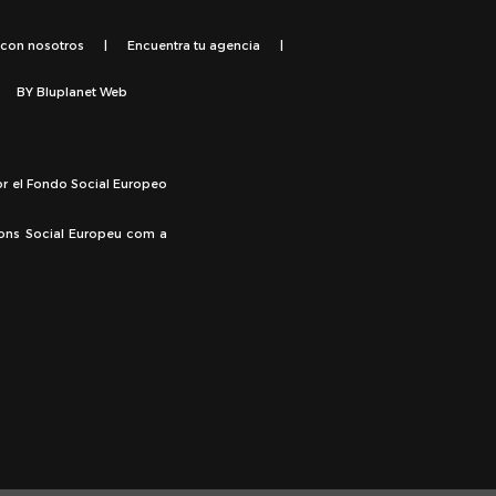
 con nosotros
|
Encuentra tu agencia
|
BY
Bluplanet Web
or el Fondo Social Europeo
Fons Social Europeu com a