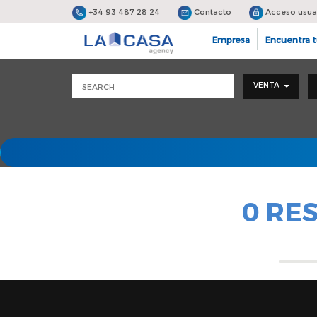
+34 93 487 28 24
Contacto
Acceso usua
Empresa
Encuentra t
VENTA
0 RE