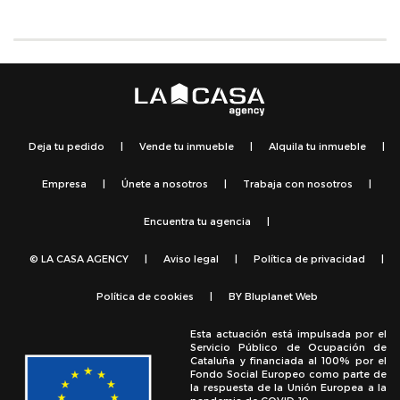
Deja tu pedido
|
Vende tu inmueble
|
Alquila tu inmueble
|
Empresa
|
Únete a nosotros
|
Trabaja con nosotros
|
Encuentra tu agencia
|
© LA CASA AGENCY
|
Aviso legal
|
Política de privacidad
|
Política de cookies
|
BY
Bluplanet Web
Esta actuación está impulsada por el
Servicio Público de Ocupación de
Cataluña y financiada al 100% por el
Fondo Social Europeo como parte de
la respuesta de la Unión Europea a la