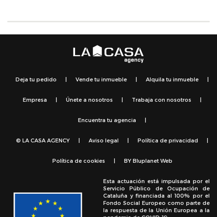
Deja tu pedido
|
Vende tu inmueble
|
Alquila tu inmueble
|
Empresa
|
Únete a nosotros
|
Trabaja con nosotros
|
Encuentra tu agencia
|
© LA CASA AGENCY
|
Aviso legal
|
Política de privacidad
|
Política de cookies
|
BY
Bluplanet Web
Esta actuación está impulsada por el
Servicio Público de Ocupación de
Cataluña y financiada al 100% por el
Fondo Social Europeo como parte de
la respuesta de la Unión Europea a la