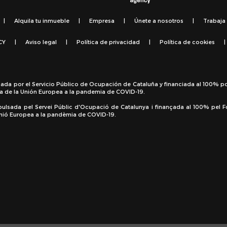
|
Alquila tu inmueble
|
Empresa
|
Únete a nosotros
|
Trabaja
CY
|
Aviso legal
|
Política de privacidad
|
Política de cookies
|
sada por el Servicio Público de Ocupación de Cataluña y financiada al 100% p
a de la Unión Europea a la pandemia de COVID-19.
pulsada pel Servei Públic d'Ocupació de Catalunya i finançada al 100% pel 
 Unió Europea a la pandèmia de COVID-19.