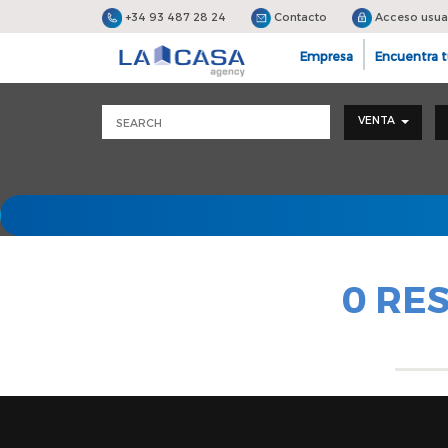
+34 93 487 28 24
Contacto
Acceso usua
Empresa
Encuentra t
VENTA
0 RE