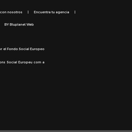
 con nosotros
|
Encuentra tu agencia
|
BY
Bluplanet Web
or el Fondo Social Europeo
Fons Social Europeu com a