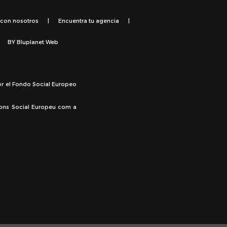
 con nosotros
|
Encuentra tu agencia
|
BY
Bluplanet Web
or el Fondo Social Europeo
Fons Social Europeu com a