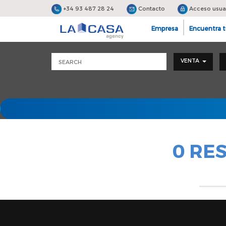
+34 93 487 28 24
Contacto
Acceso usua
Empresa
Encuentra t
VENTA
0 RE