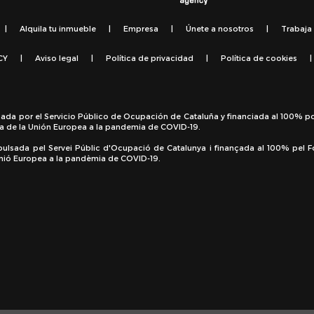
|
Alquila tu inmueble
|
Empresa
|
Únete a nosotros
|
Trabaja
CY
|
Aviso legal
|
Política de privacidad
|
Política de cookies
|
sada por el Servicio Público de Ocupación de Cataluña y financiada al 100% p
a de la Unión Europea a la pandemia de COVID-19.
pulsada pel Servei Públic d'Ocupació de Catalunya i finançada al 100% pel 
 Unió Europea a la pandèmia de COVID-19.