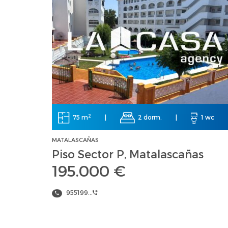
2
75 m
|
2 dorm.
|
1 wc
MATALASCAÑAS
Piso Sector P, Matalascañas
195.000 €
955199...