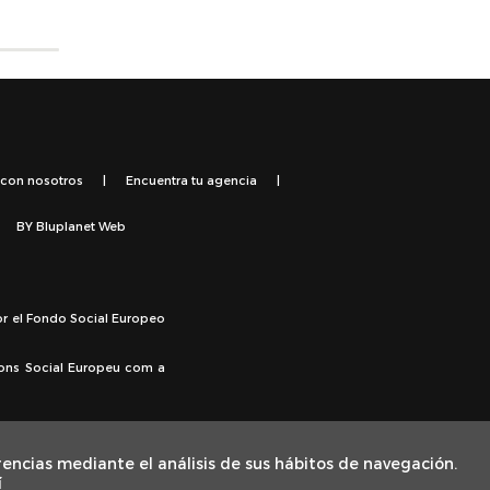
 con nosotros
|
Encuentra tu agencia
|
BY
Bluplanet Web
or el Fondo Social Europeo
Fons Social Europeu com a
rencias mediante el análisis de sus hábitos de navegación.
í