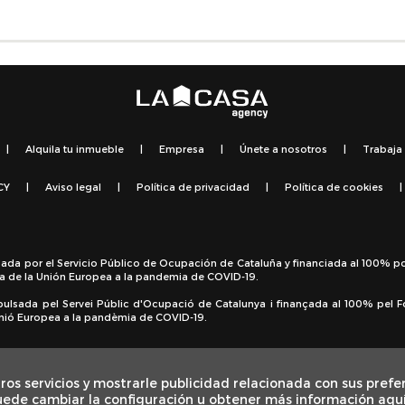
|
Alquila tu inmueble
|
Empresa
|
Únete a nosotros
|
Trabaja
CY
|
Aviso legal
|
Política de privacidad
|
Política de cookies
|
sada por el Servicio Público de Ocupación de Cataluña y financiada al 100% p
a de la Unión Europea a la pandemia de COVID-19.
pulsada pel Servei Públic d'Ocupació de Catalunya i finançada al 100% pel 
 Unió Europea a la pandèmia de COVID-19.
ros servicios y mostrarle publicidad relacionada con sus prefe
uede cambiar la configuración u obtener más información aqu