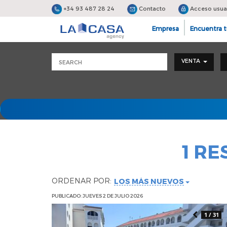
+34 93 487 28 24
Contacto
Acceso usua
Empresa
Encuentra t
VENTA
1 R
ORDENAR POR:
LOS MÁS NUEVOS
PUBLICADO: JUEVES 2 DE JULIO 2026
1 / 31