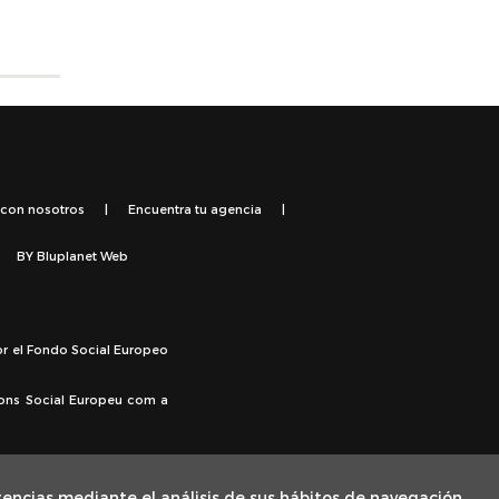
 con nosotros
|
Encuentra tu agencia
|
BY
Bluplanet Web
or el Fondo Social Europeo
Fons Social Europeu com a
rencias mediante el análisis de sus hábitos de navegación.