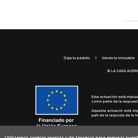
Deja tu pedido
|
Vende tu inmueble
© LA CASA AGEN
Esta actuación está impul
como parte de la respuest
Aquesta actuació està im
part de la resposta de la
Utilizamos cookies propias y de terceros para mejorar nuest