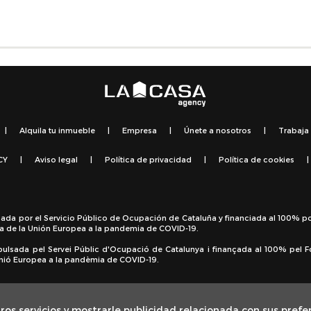
|
Alquila tu inmueble
|
Empresa
|
Únete a nosotros
|
Trabaja
CY
|
Aviso legal
|
Política de privacidad
|
Política de cookies
|
sada por el Servicio Público de Ocupación de Cataluña y financiada al 100% p
a de la Unión Europea a la pandemia de COVID-19.
pulsada pel Servei Públic d'Ocupació de Catalunya i finançada al 100% pel 
 Unió Europea a la pandèmia de COVID-19.
ros servicios y mostrarle publicidad relacionada con sus prefe