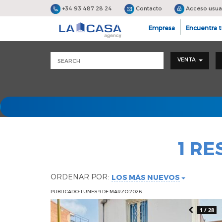
+34 93 487 28 24
Contacto
Acceso usua
Empresa
Encuentra t
VENTA
1 R
ORDENAR POR:
LOS MÁS NUEVOS
PUBLICADO: LUNES 9 DE MARZO 2026
1 / 28