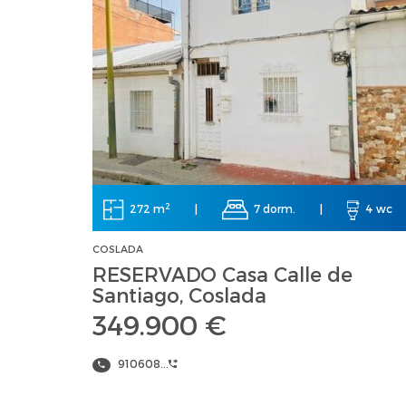
2
272 m
|
7 dorm.
|
4 wc
COSLADA
RESERVADO Casa Calle de
Santiago, Coslada
349.900 €
910608...