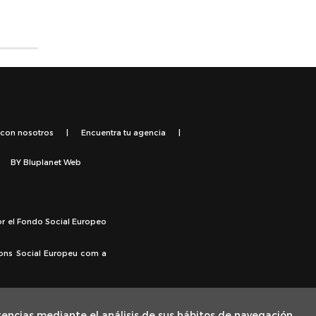
 con nosotros
|
Encuentra tu agencia
|
BY
Bluplanet Web
or el Fondo Social Europeo
Fons Social Europeu com a
rencias mediante el análisis de sus hábitos de navegación.