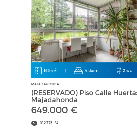
2
165 m
|
4 dorm.
|
2 wc
MAJADAHONDA
(RESERVADO) Piso Calle Huertas
Majadahonda
649.000 €
912775...