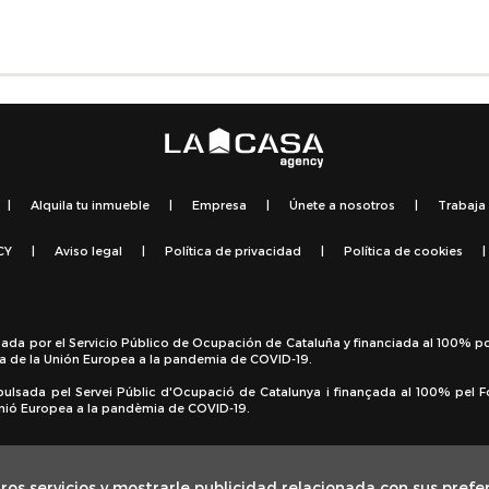
|
Alquila tu inmueble
|
Empresa
|
Únete a nosotros
|
Trabaja
CY
|
Aviso legal
|
Política de privacidad
|
Política de cookies
|
sada por el Servicio Público de Ocupación de Cataluña y financiada al 100% p
a de la Unión Europea a la pandemia de COVID-19.
pulsada pel Servei Públic d'Ocupació de Catalunya i finançada al 100% pel 
 Unió Europea a la pandèmia de COVID-19.
ros servicios y mostrarle publicidad relacionada con sus prefe