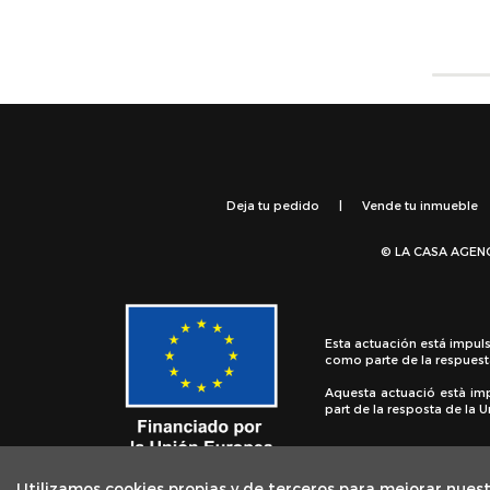
Deja tu pedido
|
Vende tu inmueble
© LA CASA AGEN
Esta actuación está impul
como parte de la respuest
Aquesta actuació està im
part de la resposta de la
Utilizamos cookies propias y de terceros para mejorar nuest