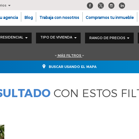
rios
u agencia
Blog
Trabaja con nosotros
Compramos tu inmueble
RESIDENCIAL
TIPO DE VIVIENDA
RANGO DE PRECIOS
MÁS FILTROS
BUSCAR USANDO EL MAPA
ESULTADO
CON ESTOS FI