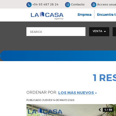
+34 93 487 28 24
Contacto
Acceso usua
Empresa
Encuentra t
VENTA
1 R
ORDENAR POR:
LOS MÁS NUEVOS
PUBLICADO: JUEVES 14 DE MAYO 2026
1 / 59