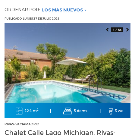
ORDENAR POR:
LOS MÁS NUEVOS
PUBLICADO: LUNES 27 DE JULIO 2026
1 / 84
2
224 m
5 dorm.
|
|
3 wc
RIVAS-VACIAMADRID
Chalet Calle Lago Michigan, Rivas-