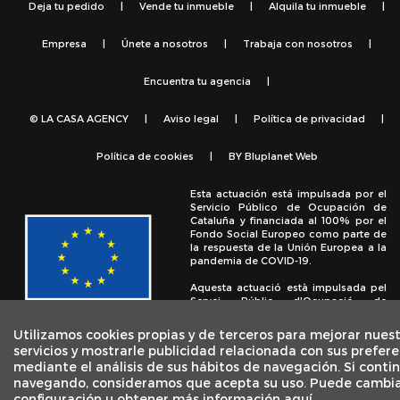
Deja tu pedido
|
Vende tu inmueble
|
Alquila tu inmueble
|
Empresa
|
Únete a nosotros
|
Trabaja con nosotros
|
Encuentra tu agencia
|
© LA CASA AGENCY
|
Aviso legal
|
Política de privacidad
|
Política de cookies
|
BY
Bluplanet Web
Esta actuación está impulsada por el
Servicio Público de Ocupación de
Cataluña y financiada al 100% por el
Fondo Social Europeo como parte de
la respuesta de la Unión Europea a la
pandemia de COVID-19.
Aquesta actuació està impulsada pel
Servei Públic d'Ocupació de
Catalunya i finançada al 100% pel
Fons Social Europeu com a part de la
Utilizamos cookies propias y de terceros para mejorar nues
resposta de la Unió Europea a la
servicios y mostrarle publicidad relacionada con sus prefere
pandèmia de COVID-19.
mediante el análisis de sus hábitos de navegación. Si conti
navegando, consideramos que acepta su uso. Puede cambia
configuración u obtener más información aquí