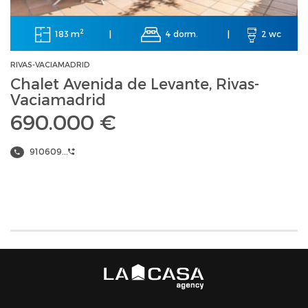
2
183 m
4 dorm.
|
|
2 wc
RIVAS-VACIAMADRID
Chalet Avenida de Levante, Rivas-
Vaciamadrid
690.000 €
910609...