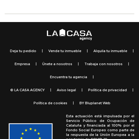
Deja tu pedido
|
Vende tu inmueble
|
Alquila tu inmueble
|
Empresa
|
Únete a nosotros
|
Trabaja con nosotros
|
Encuentra tu agencia
|
© LA CASA AGENCY
|
Aviso legal
|
Política de privacidad
|
Política de cookies
|
BY
Bluplanet Web
Esta actuación está impulsada por el
Servicio Público de Ocupación de
Cataluña y financiada al 100% por el
Fondo Social Europeo como parte de
la respuesta de la Unión Europea a la