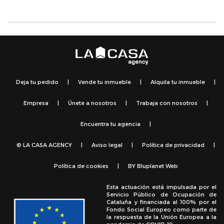
Deja tu pedido
|
Vende tu inmueble
|
Alquila tu inmueble
|
Empresa
|
Únete a nosotros
|
Trabaja con nosotros
|
Encuentra tu agencia
|
© LA CASA AGENCY
|
Aviso legal
|
Política de privacidad
|
Política de cookies
|
BY
Bluplanet Web
Esta actuación está impulsada por el
Servicio Público de Ocupación de
Cataluña y financiada al 100% por el
Fondo Social Europeo como parte de
la respuesta de la Unión Europea a la