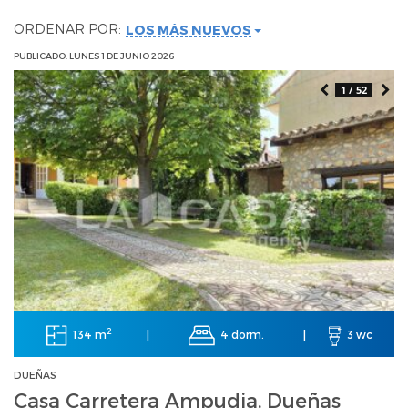
ORDENAR POR:
LOS MÁS NUEVOS
PUBLICADO: LUNES 1 DE JUNIO 2026
1 / 52
2
134 m
4 dorm.
|
|
3 wc
DUEÑAS
Casa Carretera Ampudia, Dueñas