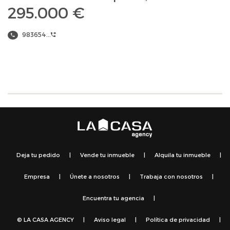
295.000 €
983654...
Deja tu pedido
|
Vende tu inmueble
|
Alquila tu inmueble
|
Empresa
|
Únete a nosotros
|
Trabaja con nosotros
|
Encuentra tu agencia
|
© LA CASA AGENCY
|
Aviso legal
|
Política de privacidad
|