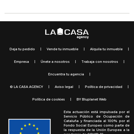
Deja tu pedido
|
Vende tu inmueble
|
Alquila tu inmueble
|
Empresa
|
Únete a nosotros
|
Trabaja con nosotros
|
Encuentra tu agencia
|
© LA CASA AGENCY
|
Aviso legal
|
Política de privacidad
|
Política de cookies
|
BY
Bluplanet Web
Esta actuación está impulsada por el
Servicio Público de Ocupación de
Cataluña y financiada al 100% por el
Fondo Social Europeo como parte de
la respuesta de la Unión Europea a la