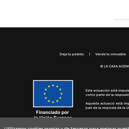
Deja tu pedido
|
Vende tu inmueble
© LA CASA AGEN
Esta actuación está impul
como parte de la respuest
Aquesta actuació està im
part de la resposta de la
Utilizamos cookies propias y de terceros para mejorar nuest