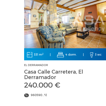
2
331 m
|
4 dorm.
|
3 wc
EL DERRAMADOR
Casa Calle Carretera, El
Derramador
240.000 €
960590...