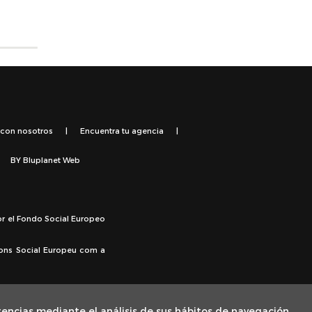
 con nosotros
|
Encuentra tu agencia
|
BY
Bluplanet Web
or el Fondo Social Europeo
Fons Social Europeu com a
rencias mediante el análisis de sus hábitos de navegación.