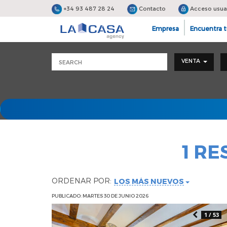
+34 93 487 28 24
Contacto
Acceso usua
Empresa
Encuentra t
VENTA
1 R
ORDENAR POR:
LOS MÁS NUEVOS
PUBLICADO: MARTES 30 DE JUNIO 2026
1 / 53