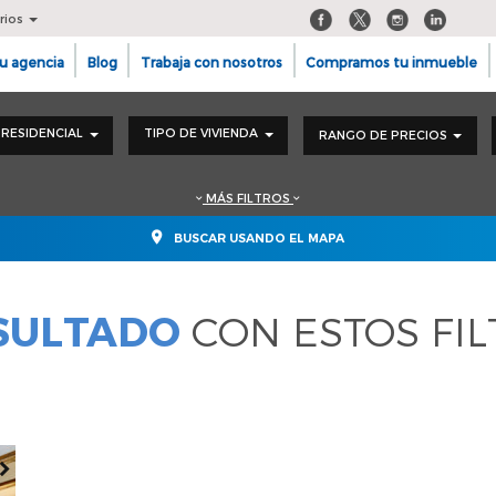
rios
u agencia
Blog
Trabaja con nosotros
Compramos tu inmueble
RESIDENCIAL
TIPO DE VIVIENDA
RANGO DE PRECIOS
MÁS FILTROS
BUSCAR USANDO EL MAPA
ESULTADO
CON ESTOS FI