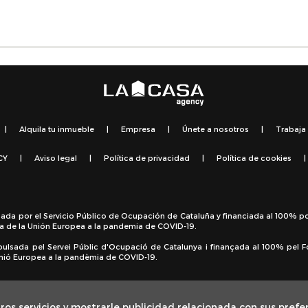
|
Alquila tu inmueble
|
Empresa
|
Únete a nosotros
|
Trabaja
CY
|
Aviso legal
|
Política de privacidad
|
Política de cookies
|
sada por el Servicio Público de Ocupación de Cataluña y financiada al 100% p
a de la Unión Europea a la pandemia de COVID-19.
pulsada pel Servei Públic d'Ocupació de Catalunya i finançada al 100% pel 
 Unió Europea a la pandèmia de COVID-19.
ros servicios y mostrarle publicidad relacionada con sus prefe