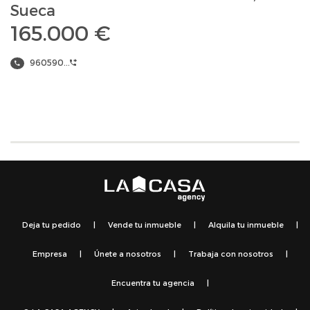
Sueca
165.000 €
960590...
Deja tu pedido
|
Vende tu inmueble
|
Alquila tu inmueble
|
Empresa
|
Únete a nosotros
|
Trabaja con nosotros
|
Encuentra tu agencia
|