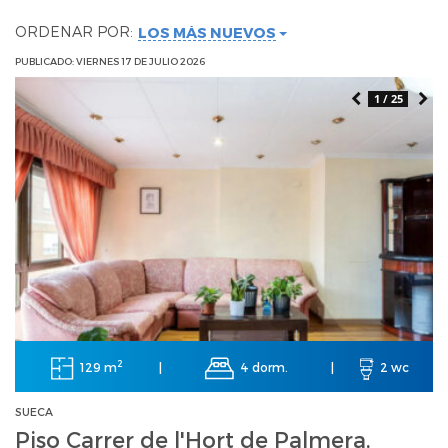
ORDENAR POR:
LOS MÁS NUEVOS
PUBLICADO: VIERNES 17 DE JULIO 2026
1 / 25
2
129 m
4 dorm.
|
|
2 wc
SUECA
Piso Carrer de l'Hort de Palmera,