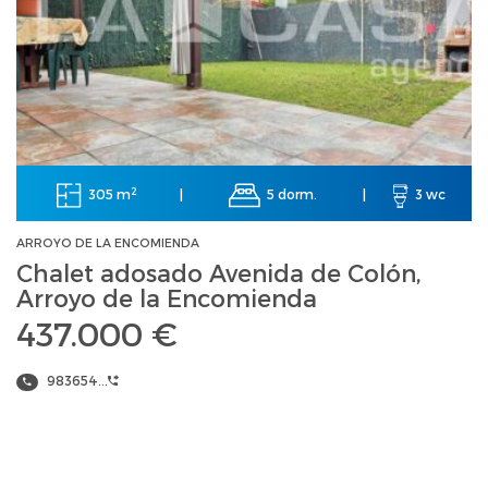
2
305 m
5 dorm.
|
|
3 wc
ARROYO DE LA ENCOMIENDA
Chalet adosado Avenida de Colón,
Arroyo de la Encomienda
437.000 €
983654...