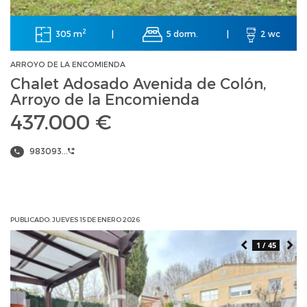
2
305 m
5 dorm.
|
|
2 wc
ARROYO DE LA ENCOMIENDA
Chalet Adosado Avenida de Colón,
Arroyo de la Encomienda
437.000 €
983093...
PUBLICADO: JUEVES 15 DE ENERO 2026
1 / 45