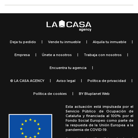
Deja tu pedido
|
Vende tu inmueble
|
Alquila tu inmueble
|
Empresa
|
Únete a nosotros
|
Trabaja con nosotros
|
Encuentra tu agencia
|
© LA CASA AGENCY
|
Aviso legal
|
Política de privacidad
|
Política de cookies
|
BY
Bluplanet Web
Esta actuación está impulsada por el
Servicio Público de Ocupación de
Cataluña y financiada al 100% por el
Fondo Social Europeo como parte de
la respuesta de la Unión Europea a la
pandemia de COVID-19.